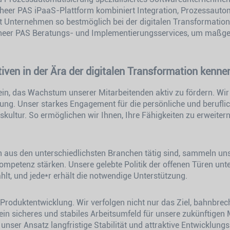
cheer PAS iPaaS-Plattform kombiniert Integration, Prozessau
zt Unternehmen so bestmöglich bei der digitalen Transformatio
cheer PAS Beratungs- und Implementierungsservices, um maßg
tiven in der Ära der digitalen Transformation kenne
ein, das Wachstum unserer Mitarbeitenden aktiv zu fördern. Wir
ung. Unser starkes Engagement für die persönliche und berufli
ultur. So ermöglichen wir Ihnen, Ihre Fähigkeiten zu erweitern 
 aus den unterschiedlichsten Branchen tätig sind, sammeln uns
Kompetenz stärken. Unsere gelebte Politik der offenen Türen unte
t, und jede*r erhält die notwendige Unterstützung.
 Produktentwicklung. Wir verfolgen nicht nur das Ziel, bahnbre
in sicheres und stabiles Arbeitsumfeld für unsere zukünftigen
 unser Ansatz langfristige Stabilität und attraktive Entwicklungsm