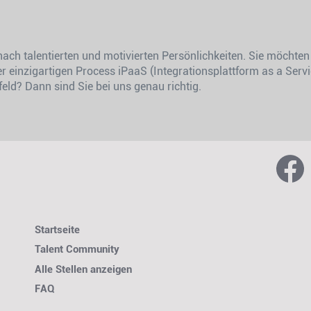
ach talentierten und motivierten Persönlichkeiten. Sie möchte
r einzigartigen Process iPaaS (Integrationsplattform as a Servi
feld? Dann sind Sie bei uns genau richtig.
W
i
r
d
a
u
f
e
Startseite
i
Talent Community
n
e
Alle Stellen anzeigen
r
n
FAQ
e
u